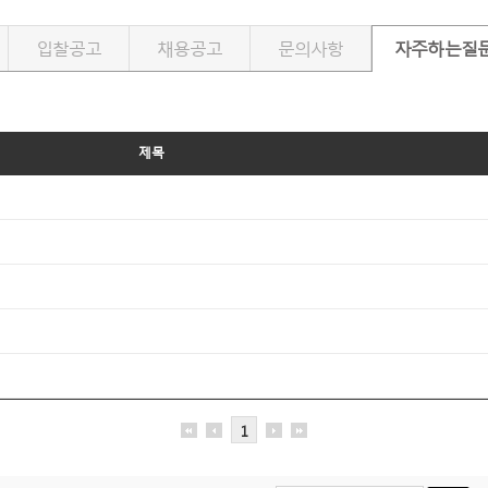
입찰공고
채용공고
문의사항
자주하는질
제목
1