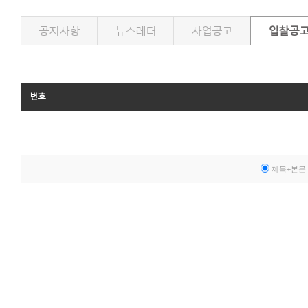
공지사항
뉴스레터
사업공고
입찰공
번호
제목+본문